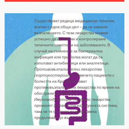
Съществуват редица медицински терапии,
всички с една обща цел – да се намали
възпалението. С тези лекарства можем
успешно да облекчим и контролираме
типичните симптоми на заболяването. В
случай на съмнение за бактериална
инфекция или при болка могат да се
използват антибиотици или аналгетици.
Противовъзпалителни лекарства
(кортикостероиди)
. Повечето пациенти с
болестта на Крон получават
противовъзпалителни лекарства по време на
обостряне на болестта.
Имуномодулатори
. Този клас лекарства
променят активността на имунната система,
така че тя не може да предизвика
продължаващо възпаление.