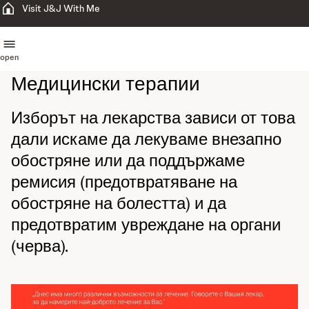
Visit J&J With Me
open
Медицински терапии
Изборът на лекарства зависи от това
дали искаме да лекуваме внезапно
обостряне или да поддържаме
ремисия (предотвратяване на
обостряне на болестта) и да
предотвратим увреждане на органи
(черва).