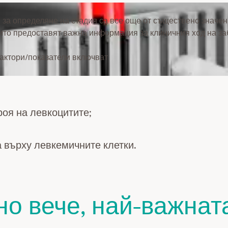
за определяне на стадия са все още от съществено значен
оито предоставят важна информация за клиничния ход на за
актори/показатели включват
роя на левкоцитите;
 върху левкемичните клетки.
но вече, най-важнат