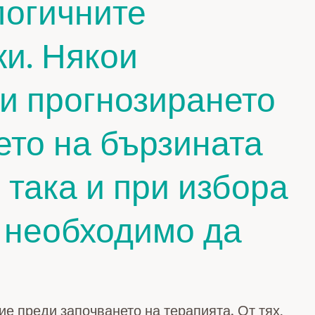
логичните
ки. Някои
ри прогнозирането
ето на бързината
 така и при избора
е необходимо да
е преди започването на терапията. От тях,