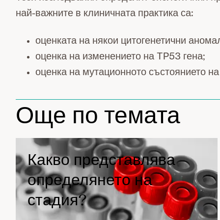
най-важните в клиничната практика са:
оценката на някои цитогенетични аномал
оценка на изменението на TP53 гена;
оценка на мутационното състоянието на 
Още по темата
Какво представлява
определянето на
стадия?