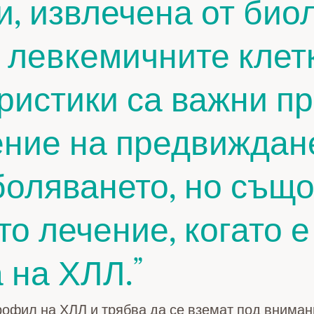
, извлечена от био
 левкемичните клет
ристики са важни п
ение на предвиждан
боляването, но също
о лечение, когато 
 на ХЛЛ.
офил на ХЛЛ и трябва да се вземат под внимани