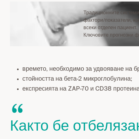
Традиционните системи 
фактори/показатели, к
всеки отделен пациент.
Ключовите прогнозни ф
времето, необходимо за удвояване на б
стойността на бета-2 микроглобулина;
експресията на ZAP-70 и CD38 протеина
Както бе отбеляза