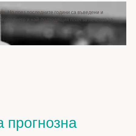
ие. Но през последните години са въведени и
боляването и най-подходящия план за лечение за
а прогнозна