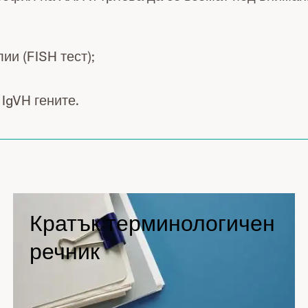
ии (FISH тест);
IgVH гените.
Кратък терминологичен
речник