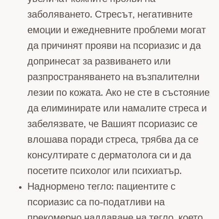
заболяването. Стресът, негативните
емоции и ежедневните проблеми могат
да причинят прояви на псориазис и да
допринесат за развиването или
разпространяването на възпалителни
лезии по кожата. Ако не сте в състояние
да елиминирате или намалите стреса и
забелязвате, че Вашият псориазис се
влошава поради стреса, трябва да се
консултирате с дерматолога си и да
посетите психолог или психиатър.
Наднормено тегло: пациентите с
псориазис са по-податливи на
прекомерно наддаване на тегло, което