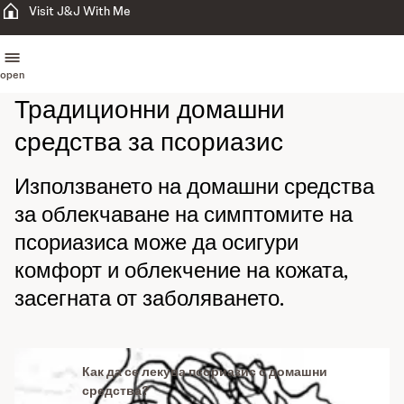
Visit J&J With Me
open
Традиционни домашни
средства за псориазис
Използването на домашни средства
за облекчаване на симптомите на
псориазиса може да осигури
комфорт и облекчение на кожата,
засегната от заболяването.
Как да се лекува псориазис с домашни
средства?