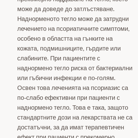
може да доведе до затлъстяване.
Наднорменото тегло може да затрудни
лечението на псориатичните симптоми,
особено в областта на гънките на
кожата, подмишниците, гърдите или
слабините. При пациентите с
наднормено тегло риска от бактериални
или гъбични инфекции е по-голям.
Освен това леченията на псориазис са
по-слабо ефективни при пациенти с
наднормено тегло. Това е така, защото
стандартните дози на лекарствата не са
достатъчни, за да имат терапевтичен
ефект при пациенти с прекомерно