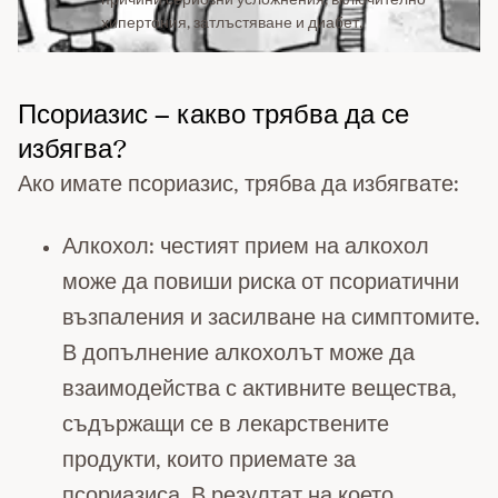
хипертония, затлъстяване и диабет.
Псориазис – какво трябва да се
избягва?
Ако имате псориазис, трябва да избягвате:
Алкохол: честият прием на алкохол
може да повиши риска от псориатични
възпаления и засилване на симптомите.
В допълнение алкохолът може да
взаимодейства с активните вещества,
съдържащи се в лекарствените
продукти, които приемате за
псориазиса. В резултат на което