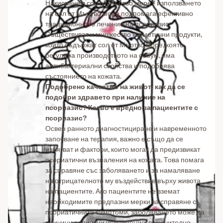
Накисване в сол от Мъртво море - използването
на сол от Мъртво море подпомага ефективно
традиционното лечение на псориазис.
Съществуват и множество козметични продукти,
които съдържат сол от Мъртво море, която
регулира производството на себум, има
антибактериални свойства и подобрява
състоянието на кожата.
Подобрено качество на живот: как да се
подобри здравето при наличие на
псориазис? Какво е вредно за пациентите с
псориазис?
Освен ранното диагностициране и навременното
започване на терапия, важно е също да се
избягват и фактори, които могат да предизвикат
псориатични възпаления на кожата. Това помага
за справяне със заболяването и за намаляване
на отрицателното му въздействие върху живота
на пациентите. Ако пациентите не вземат
необходимите предпазни мерки за справяне с
псориатичните симптоми, заболяването може да
причини сериозни усложнения, включително