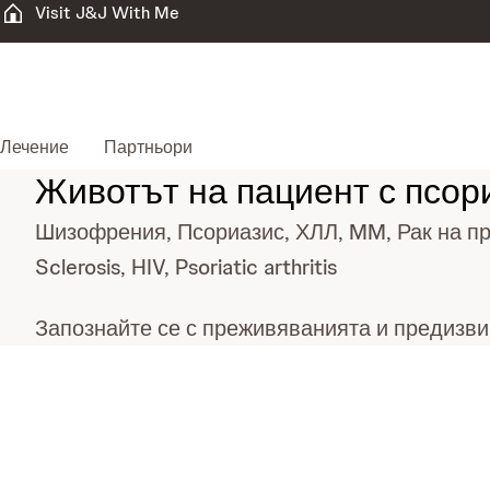
Visit J&J With Me
Лечение
Партньори
Животът на пациент с псор
Шизофрения, Псориазис, ХЛЛ, MM, Рак на про
Sclerosis, HIV, Psoriatic arthritis
Запознайте се с преживяванията и предизвик