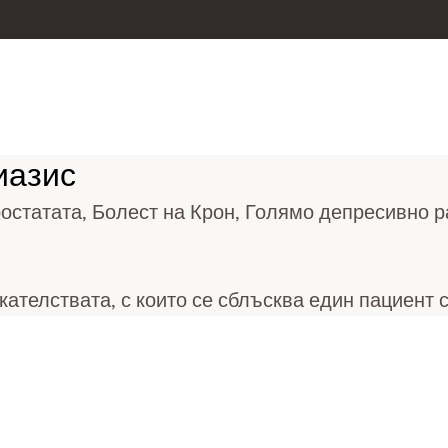
иазис
статата, Болест на Крон, Голямо депресивно раз
ателствата, с които се сблъсква един пациент с