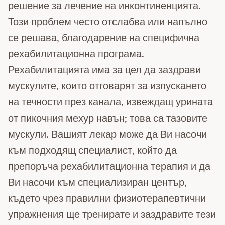
решение за лечение на инконтиненцията.
Този проблем често отслабва или напълно
се решава, благодарение на специфична
рехабилитационна програма.
Рехабилитацията има за цел да заздрави
мускулите, които отговарят за изпускането
на течности през канала, извеждащ урината
от пикочния мехур навън; това са тазовите
мускули. Вашият лекар може да Ви насочи
към подходящ специалист, който да
препоръча рехабилитационна терапия и да
Ви насочи към специализиран център,
където чрез правилни физиотерапевтични
упражнения ще тренирате и заздравите тези