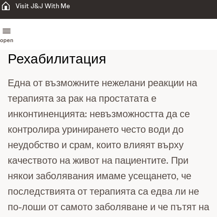
Visit J&J With Me
open
Рехабилитация
Една от възможните нежелани реакции на
терапията за рак на простатата е
инконтиненцията: невъзможността да се
контролира уринирането често води до
неудобство и срам, които влияят върху
качеството на живот на пациентите. При
някои заболявания имаме усещането, че
последствията от терапията са едва ли не
по-лоши от самото заболяване и че пътят на