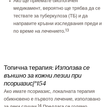
Ако ще приемате биологичен
медикамент, вероятно ще трябва да се
тествате за туберкулоза (ТБ) и да
направите кръвни изследвания преди и
13
по време на лечението.
Топична терапия:
Използва се
външно за кожни лезии при
псориазис[^154
Ако имате псориазис, локалната терапия
обикновено е първото лечение, използвано
14
за леки случаи.
Предлага се голямо