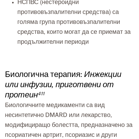
НСПВС (нестероидни
противовъзпалителни средства) са
голяма група противовъзпалителни
средства, които могат да се приемат за
продължителни периоди
Биологична терапия:
Инжекции
или инфузии, приготвени от
протеин
4
11
Биологичните медикаменти са вид
несинтетично DMARD или лекарство,
модифициращо болестта, предназначено за
псориатичен артрит, псориазис и други