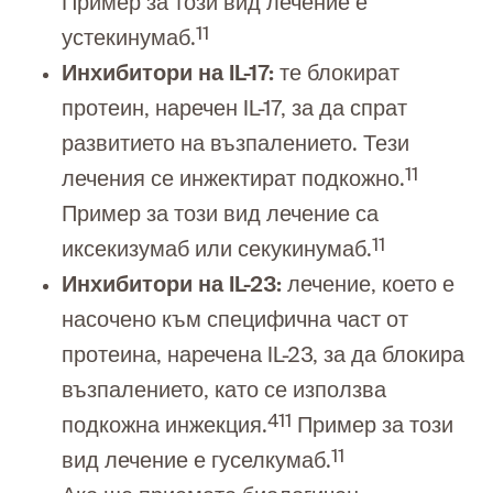
Пример за този вид лечение е
11
устекинумаб.
Инхибитори на IL-17:
те блокират
протеин, наречен IL-17, за да спрат
развитието на възпалението. Тези
11
лечения се инжектират подкожно.
Пример за този вид лечение са
11
иксекизумаб или секукинумаб.
Инхибитори на IL-23:
лечение, което е
насочено към специфична част от
протеина, наречена IL-23, за да блокира
възпалението, като се използва
4
11
подкожна инжекция.
Пример за този
11
вид лечение е гуселкумаб.