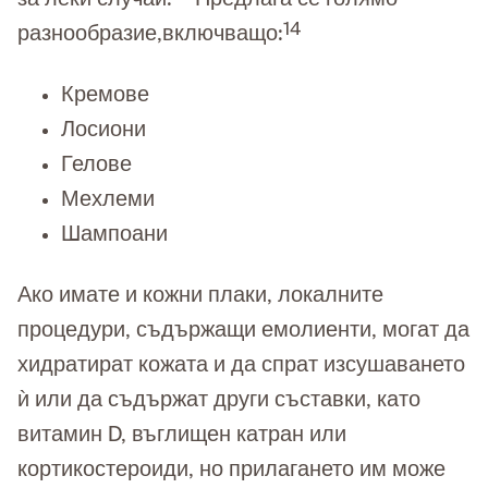
14
разнообразие,включващо:
Кремове
Лосиони
Гелове
Мехлеми
Шампоани
Ако имате и кожни плаки, локалните
процедури, съдържащи емолиенти, могат да
хидратират кожата и да спрат изсушаването
ѝ или да съдържат други съставки, като
витамин D, въглищен катран или
кортикостероиди, но прилагането им може