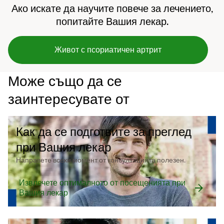
Ако искате да научите повече за лечението,
попитайте Вашия лекар.
Живот с псориатичен артрит
Може също да се
заинтересувате от
Как да се подготвите за преглед
при Вашия лекар
Направете всеки момент от консултацията полезен.
Извлечете оптималното от посещенията при
Вашия лекар