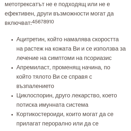
метотрексатът не е подходящ или не е
ефективен, други възможности могат да
4
5
6
7
8
9
10
включват:
Ацитретин, който намалява скоростта
на растеж на кожата Ви и се използва за
лечение на симптоми на псориазис
Апремиласт, променящ начина, по
който тялото Ви се справя с
възпалението
Циклоспорин, друго лекарство, което
потиска имунната система
Кортикостероиди, които могат да се
прилагат перорално или да се