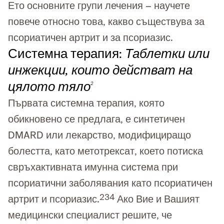
Ето основните групи лечения – научете
повече относно това, какво съществува за
псориатичен артрит и за псориазис.
Системна терапия:
Таблетки или
инжекции, които действат на
цялото тяло
2
Първата системна терапия, която
обикновено се предлага, е синтетичен
DMARD или лекарство, модифициращо
болестта, като метотрексат, което потиска
свръхактивната имунна система при
псориатични заболявания като псориатичен
2
3
4
артрит и псориазис.
Ако Вие и Вашият
медицински специалист решите, че