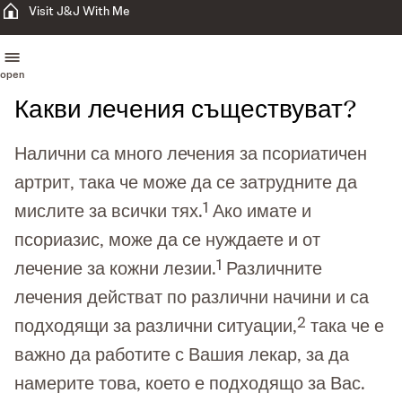
Visit J&J With Me
open
Какви лечения съществуват?
Налични са много лечения за псориатичен
артрит, така че може да се затрудните да
1
мислите за всички тях.
Ако имате и
псориазис, може да се нуждаете и от
1
лечение за кожни лезии.
Различните
лечения действат по различни начини и са
2
подходящи за различни ситуации,
така че е
важно да работите с Вашия лекар, за да
намерите това, което е подходящо за Вас.