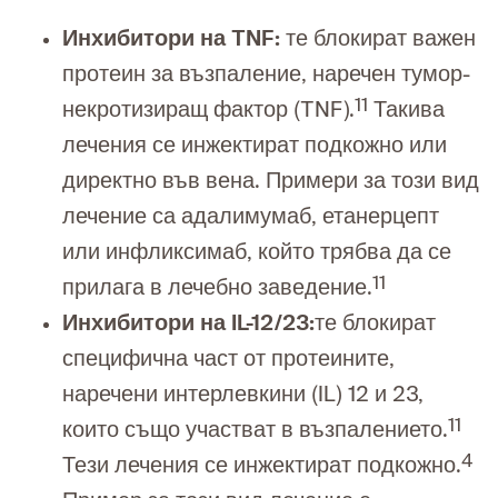
Инхибитори на TNF:
те блокират важен
протеин за възпаление, наречен тумор-
11
некротизиращ фактор (TNF).
Такива
лечения се инжектират подкожно или
директно във вена. Примери за този вид
лечение са адалимумаб, етанерцепт
или инфликсимаб, който трябва да се
11
прилага в лечебно заведение.
Инхибитори на IL-12/23:
те блокират
специфична част от протеините,
наречени интерлевкини (IL) 12 и 23,
11
които също участват в възпалението.
4
Тези лечения се инжектират подкожно.