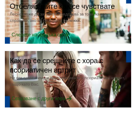
Отбелязвайте как се чувствате
Лесно може да загубите представа за това, как се
справяте, ако не си водите бележки.
Следете напредъка си
Как да се срещнете с хора с
псориатичен артрит
Не сте сами – има и други пациенти с псориатичен артрит,
също като Вас.
Свързване с други хора