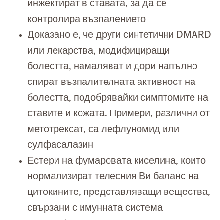
инжектират в ставата, за да се
контролира възпалението
Доказано е, че други синтетични DMARD
или лекарства, модифициращи
болестта, намаляват и дори напълно
спират възпалителната активност на
болестта, подобрявайки симптомите на
ставите и кожата. Примери, различни от
метотрексат, са лефлуномид или
сулфасалазин
Естери на фумаровата киселина, които
нормализират телесния Ви баланс на
цитокините, представляващи вещества,
свързани с имунната система