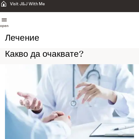
Visit J&J With Me
open
Лечение
Какво да очаквате?