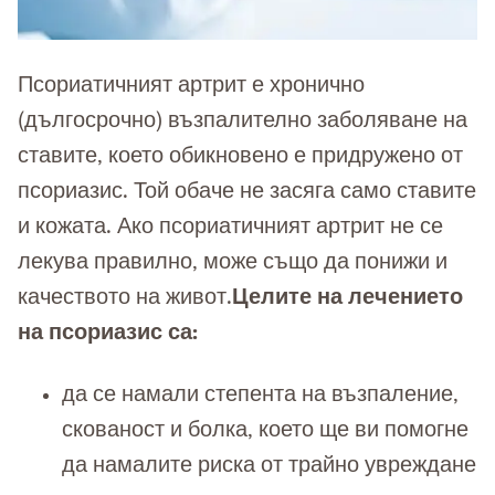
Псориатичният артрит е хронично
(дългосрочно) възпалително заболяване на
ставите, което обикновено е придружено от
псориазис. Той обаче не засяга само ставите
и кожата. Ако псориатичният артрит не се
лекува правилно, може също да понижи и
качеството на живот.
Целите на лечението
на псориазис са:
да се намали степента на възпаление,
скованост и болка, което ще ви помогне
да намалите риска от трайно увреждане