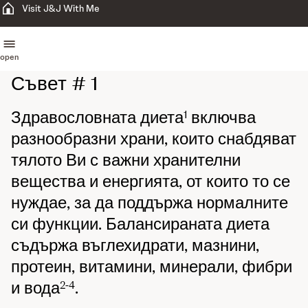
Visit J&J With Me
open
Съвет # 1
Здравословната диета
включва
1
разнообразни храни, които снабдяват
тялото Ви с важни хранителни
вещества и енергията, от които то се
нуждае, за да поддържа нормалните
си функции. Балансираната диета
съдържа въглехидрати, мазнини,
протеин, витамини, минерали, фибри
и вода
.
2-4