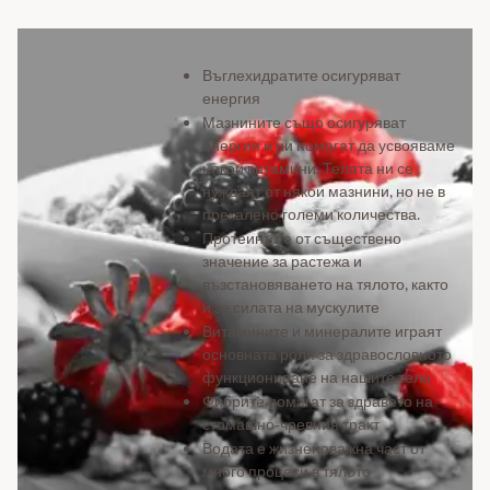
Въглехидратите осигуряват
енергия
Мазнините също осигуряват
енергия и ни помагат да усвояваме
някои витамини. Телата ни се
нуждаят от някои мазнини, но не в
прекалено големи количества.
Протеинът е от съществено
значение за растежа и
възстановяването на тялото, както
и за силата на мускулите
Витамините и минералите играят
основната роля за здравословното
функциониране на нашите тела
Фибрите помагат за здравето на
стомашно-чревния тракт
Водата е жизненоважна част от
много процеси в тялото